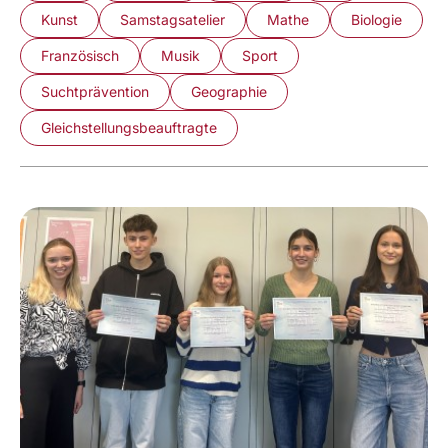
Kunst
Samstagsatelier
Mathe
Biologie
Französisch
Musik
Sport
Suchtprävention
Geographie
Gleichstellungsbeauftragte