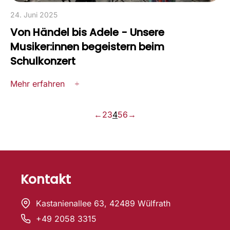
24. Juni 2025
Von Händel bis Adele - Unsere
Musiker:innen begeistern beim
Schulkonzert
Mehr erfahren
←
2
3
4
5
6
→
Kontakt
Kastanienallee 63, 42489 Wülfrath
+49 2058 3315