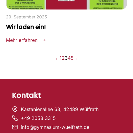
29. September 2025
Wir laden ein!
Mehr erfahren
←
1
2
3
4
5
→
Kontakt
Kastanienallee 63, 42489 Wülfrath
+49 2058 3315
info@gymnasium-wuelfrath.de