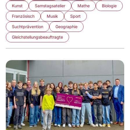
Kunst
Samstagsatelier
Mathe
Biologie
Französisch
Musik
Sport
Suchtprävention
Geographie
Gleichstellungsbeauftragte